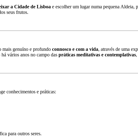
eixar a Cidade de Lisboa
e escolher um lugar numa pequena Aldeia, pa
os seus frutos.
o mais genuíno e profundo
connosco e com a vida
, através de uma ex
o há vários anos no campo das
práticas meditativas e contemplativas
,
nge conhecimentos e práticas:
ica para outros seres.