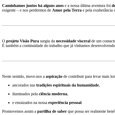
Camínhamos juntos há alguns anos
e a nossa última aventura foi
d
exigente – e nos perdermos de
Amor pela Terra
e pela exuberância d
O
projeto Visão Pura
surgiu da
necessidade visceral
de um contact
É também a continuidade do trabalho que já vínhamos desenvolvend
Neste sentido, move-nos a
aspiração
de contribuir para levar mais lo
ancorados nas
tradições espirituais da humanidade
,
iluminados pela
ciência moderna
,
e enraizados na nossa
experiência pessoal
.
Promovemos assim a
partilha de saber
que possa ser realmente benéf