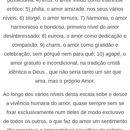
possessiva; 4)
eros
, o amor vivido como interesse
erótico; 5)
philia
, o amor amizade, nos seus vários
níveis; 6)
storgé
, o amor ternura; 7)
harmonia
, o amor
harmonioso e bondoso, primeiro nível do amor
desinteressado; 8)
eunoia
, o amor como dedicação e
compaixão; 9)
charis
, o amor como gratidão e
celebração, sem porquê nem para quê; 10)
agapé
, o
amor gratuito e incondicional, na tradição cristã
idêntico a Deus , que não seria tanto um ser que
ama, mas o próprio Amor.
Ao longo dos vários níveis desta escala sobe e desce
a vivência humana do amor, quase sempre sem se
fixar exclusivamente num deles de modo exclusivo
de todos os outros, o que faz do amor um sentimento