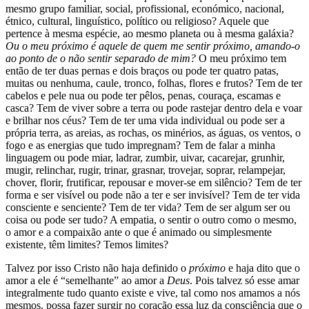
mesmo grupo familiar, social, profissional, económico, nacional,
étnico, cultural, linguístico, político ou religioso? Aquele que
pertence à mesma espécie, ao mesmo planeta ou à mesma galáxia?
Ou o meu próximo é aquele de quem me sentir próximo, amando-o
ao ponto de o não sentir separado de mim?
O meu próximo tem
então de ter duas pernas e dois braços ou pode ter quatro patas,
muitas ou nenhuma, caule, tronco, folhas, flores e frutos? Tem de ter
cabelos e pele nua ou pode ter pêlos, penas, couraça, escamas e
casca? Tem de viver sobre a terra ou pode rastejar dentro dela e voar
e brilhar nos céus? Tem de ter uma vida individual ou pode ser a
própria terra, as areias, as rochas, os minérios, as águas, os ventos, o
fogo e as energias que tudo impregnam? Tem de falar a minha
linguagem ou pode miar, ladrar, zumbir, uivar, cacarejar, grunhir,
mugir, relinchar, rugir, trinar, grasnar, trovejar, soprar, relampejar,
chover, florir, frutificar, repousar e mover-se em silêncio? Tem de ter
forma e ser visível ou pode não a ter e ser invisível? Tem de ter vida
consciente e senciente? Tem de ter vida? Tem de ser algum ser ou
coisa ou pode ser tudo? A empatia, o sentir o outro como o mesmo,
o amor e a compaixão ante o que é animado ou simplesmente
existente, têm limites? Temos limites?
Talvez por isso Cristo não haja definido o
próximo
e haja dito que o
amor a ele é “semelhante” ao amor a
Deus
. Pois talvez só esse amar
integralmente tudo quanto existe e vive, tal como nos amamos a nós
mesmos, possa fazer surgir no coração essa luz da consciência que o