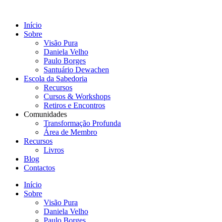
Pular
para
Início
o
Sobre
conteúdo
Visão Pura
Daniela Velho
Paulo Borges
Santuário Dewachen
Escola da Sabedoria
Recursos
Cursos & Workshops
Retiros e Encontros
Comunidades
Transformação Profunda
Área de Membro
Recursos
Livros
Blog
Contactos
Início
Sobre
Visão Pura
Daniela Velho
Paulo Borges