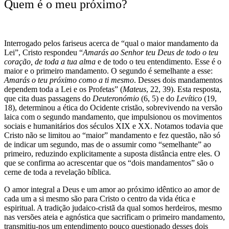
Quem é o meu próximo?
Interrogado pelos fariseus acerca de “qual o maior mandamento da
Lei”, Cristo respondeu “
Amarás ao Senhor teu Deus de todo o teu
coração, de toda a tua alma
e de todo o teu entendimento. Esse é o
maior e o primeiro mandamento. O segundo é semelhante a esse:
Amarás o teu próximo como a ti mesmo
. Desses dois mandamentos
dependem toda a Lei e os Profetas” (
Mateus
, 22, 39). Esta resposta,
que cita duas passagens do
Deuteronómio
(6, 5) e do
Levítico
(19,
18), determinou a ética do Ocidente cristão, sobrevivendo na versão
laica com o segundo mandamento, que impulsionou os movimentos
sociais e humanitários dos séculos XIX e XX. Notamos todavia que
Cristo não se limitou ao “maior” mandamento e fez questão, não só
de indicar um segundo, mas de o assumir como “semelhante” ao
primeiro, reduzindo explicitamente a suposta distância entre eles. O
que se confirma ao acrescentar que os “dois mandamentos” são o
cerne de toda a revelação bíblica.
O amor integral a Deus e um amor ao próximo idêntico ao amor de
cada um a si mesmo são para Cristo o centro da vida ética e
espiritual. A tradição judaico-cristã da qual somos herdeiros, mesmo
nas versões ateia e agnóstica que sacrificam o primeiro mandamento,
transmitiu-nos um entendimento pouco questionado desses dois