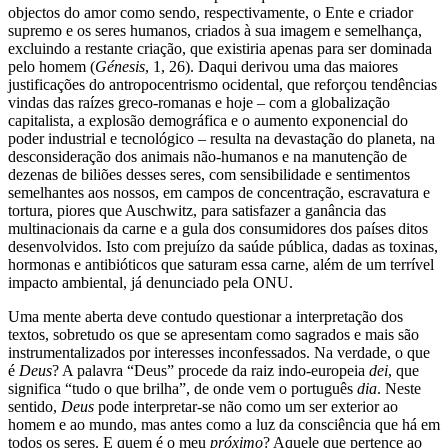
objectos do amor como sendo, respectivamente, o Ente e criador
supremo e os seres humanos, criados à sua imagem e semelhança,
excluindo a restante criação, que existiria apenas para ser dominada
pelo homem (
Génesis
, 1, 26). Daqui derivou uma das maiores
justificações do antropocentrismo ocidental, que reforçou tendências
vindas das raízes greco-romanas e hoje – com a globalização
capitalista, a explosão demográfica e o aumento exponencial do
poder industrial e tecnológico – resulta na devastação do planeta, na
desconsideração dos animais não-humanos e na manutenção de
dezenas de biliões desses seres, com sensibilidade e sentimentos
semelhantes aos nossos, em campos de concentração, escravatura e
tortura, piores que Auschwitz, para satisfazer a ganância das
multinacionais da carne e a gula dos consumidores dos países ditos
desenvolvidos. Isto com prejuízo da saúde pública, dadas as toxinas,
hormonas e antibióticos que saturam essa carne, além de um terrível
impacto ambiental, já denunciado pela ONU.
Uma mente aberta deve contudo questionar a interpretação dos
textos, sobretudo os que se apresentam como sagrados e mais são
instrumentalizados por interesses inconfessados. Na verdade, o que
é
Deus
? A palavra “Deus” procede da raiz indo-europeia
dei
, que
significa “tudo o que brilha”, de onde vem o português
dia
. Neste
sentido,
Deus
pode interpretar-se não como um ser exterior ao
homem e ao mundo, mas antes como a luz da consciência que há em
todos os seres. E quem é o meu
próximo
? Aquele que pertence ao